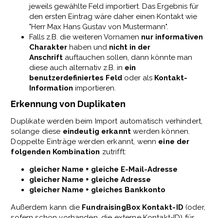
jeweils gewählte Feld importiert. Das Ergebnis für
den ersten Eintrag wäre daher einen Kontakt wie
"Herr Max Hans Gustav von Mustermann".
Falls z.B. die weiteren Vornamen
nur informativen
Charakter
haben und
nicht in der
Anschrift
auftauchen sollen, dann könnte man
diese auch alternativ z.B. in
ein
benutzerdefiniertes Feld
oder als
Kontakt-
Information
importieren.
Erkennung von Duplikaten
Duplikate werden beim Import automatisch verhindert,
solange diese
eindeutig erkannt
werden können.
Doppelte Einträge werden erkannt, wenn
eine der
folgenden Kombination
zutrifft:
gleicher Name + gleiche E-Mail-Adresse
gleicher Name + gleiche Adresse
gleicher Name + gleiches Bankkonto
Außerdem kann die
FundraisingBox
Kontakt-ID
(oder,
sofern schon vorhanden, die externe Kontakt-ID) für