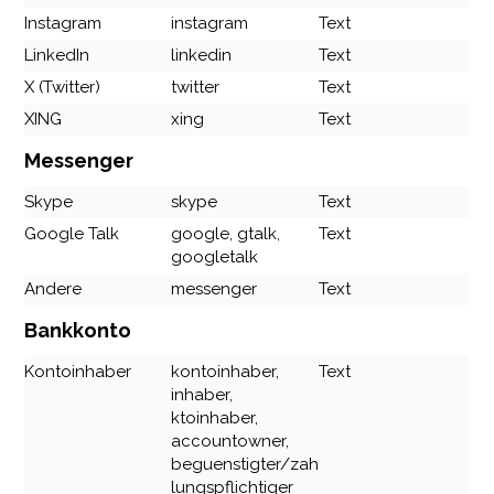
Instagram
instagram
Text
LinkedIn
linkedin
Text
X (Twitter)
twitter
Text
XING
xing
Text
Messenger
Skype
skype
Text
Google Talk
google, gtalk,
Text
googletalk
Andere
messenger
Text
Bankkonto
Kontoinhaber
kontoinhaber,
Text
inhaber,
ktoinhaber,
accountowner,
beguenstigter/zah
lungspflichtiger