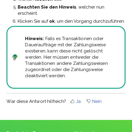
Beachten Sie den Hinweis
, welcher nun
erscheint.
Klicken Sie auf
ok
, um den Vorgang durchzuführen.
Hinweis:
Falls es Transaktionen oder
Daueraufträge mit der Zahlungsweise
existieren, kann diese nicht gelöscht
werden. Hier müssen entweder die
Transaktionen andere Zahlungsweisen
zugeordnet oder die Zahlungsweise
deaktiviert werden.
War diese Antwort hilfreich?
Ja
Nein