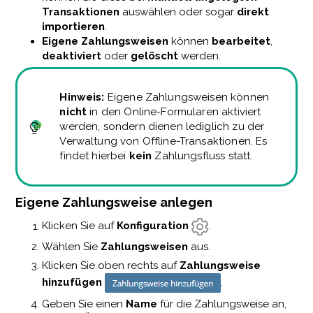
Transaktionen
auswählen oder sogar
direkt
importieren
.
Eigene Zahlungsweisen
können
bearbeitet
,
deaktiviert
oder
gelöscht
werden.
Hinweis:
Eigene Zahlungsweisen können
nicht
in den Online-Formularen aktiviert
werden, sondern dienen lediglich zu der
Verwaltung von Offline-Transaktionen. Es
findet hierbei
kein
Zahlungsfluss statt.
Eigene Zahlungsweise anlegen
Klicken Sie auf
Konfiguration
.
Wählen Sie
Zahlungsweisen
aus.
Klicken Sie oben rechts auf
Zahlungsweise
hinzufügen
.
Geben Sie einen
Name
für die Zahlungsweise an,