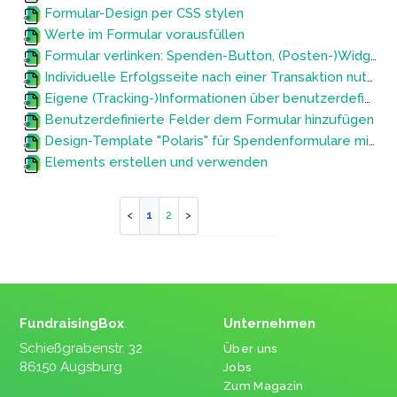
Formular-Design per CSS stylen
Werte im Formular vorausfüllen
Formular verlinken: Spenden-Button, (Posten-)Widgets, Spendenbarometer oder QR-Code erstellen
Individuelle Erfolgsseite nach einer Transaktion nutzen (z.B. für personalisiertes Danke und/oder Tracking)
Eigene (Tracking-)Informationen über benutzerdefinierte Felder übergeben
Benutzerdefinierte Felder dem Formular hinzufügen
Design-Template "Polaris" für Spendenformulare mit Tailwind CSS verwenden
Elements erstellen und verwenden
1
2
FundraisingBox
Unternehmen
Schießgrabenstr. 32
Über uns
86150 Augsburg
Jobs
Zum Magazin